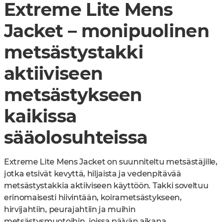
Extreme Lite Mens
Jacket – monipuolinen
metsästystakki
aktiiviseen
metsästykseen
kaikissa
sääolosuhteissa
Extreme Lite Mens Jacket on suunniteltu metsästäjille,
jotka etsivät kevyttä, hiljaista ja vedenpitävää
metsästystakkia aktiiviseen käyttöön. Takki soveltuu
erinomaisesti hiivintään, koirametsästykseen,
hirvijahtiin, peurajahtiin ja muihin
metsästysmuotoihin, joissa päivän aikana