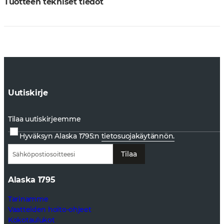
Tuotteen tekniset tiedot
Uutiskirje
Tilaa uutiskirjeemme
Hyväksyn Alaska 1795:n
tietosuojakäytännön.
Tilaa
Alaska 1795
Tarinamme
Vaatteiden hoito-ohjeet
Kokotaulukot