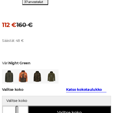
37 arvostelut
112 €
160 €
Säästät 48 €
Väri
Night Green
Valitse koko
Katso kokotaulukko
Valitse koko
Valitse koko