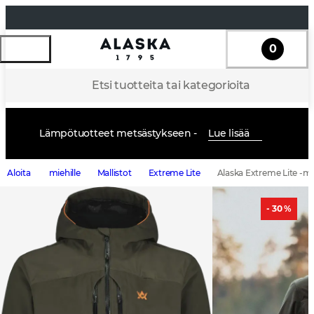
0
Etsi tuotteita tai kategorioita
Lämpötuotteet metsästykseen -
Lue lisää
Aloita
miehille
Mallistot
Extreme Lite
Alaska Extreme Lite -mi
- 30 %