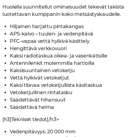
Huolella suunnitellut ominaisuudet tekevät takista
luotettavan kumppanin koko metsästyskaudelle.
Hiljainen harjattu pintakangas
APS-kalvo – tuulen- ja vedenpitävä
PFC-vapaa vettä hylkivä käsittely
Hengittävä verkkovuori
Kaksi radiotaskua oikea- ja vasenkätisille
Antennilenkit molemmilla hartioilla
Kaksisuuntainen vetoketju
Vettä hylkivät vetoketjut
Kaksi tilavaa vetoketjullista käsitaskua
Vetoketjullinen rintatasku
Säädettävät hihansuut
Säädettävä helma
[h3]Tekniset tiedot[/h3>
Vedenpitävyys: 20 000 mm