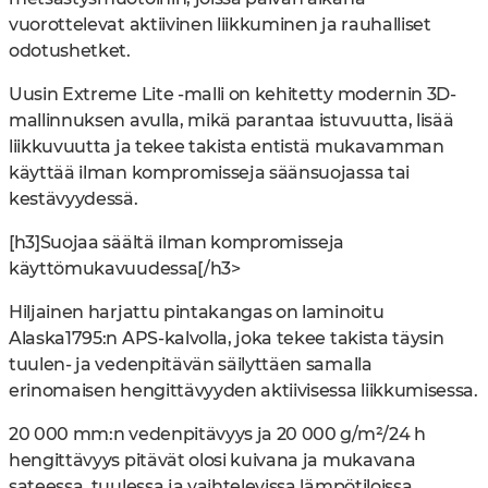
vuorottelevat aktiivinen liikkuminen ja rauhalliset
odotushetket.
Uusin Extreme Lite -malli on kehitetty modernin 3D-
mallinnuksen avulla, mikä parantaa istuvuutta, lisää
liikkuvuutta ja tekee takista entistä mukavamman
käyttää ilman kompromisseja säänsuojassa tai
kestävyydessä.
[h3]Suojaa säältä ilman kompromisseja
käyttömukavuudessa[/h3>
Hiljainen harjattu pintakangas on laminoitu
Alaska1795:n APS-kalvolla, joka tekee takista täysin
tuulen- ja vedenpitävän säilyttäen samalla
erinomaisen hengittävyyden aktiivisessa liikkumisessa.
20 000 mm:n vedenpitävyys ja 20 000 g/m²/24 h
hengittävyys pitävät olosi kuivana ja mukavana
sateessa, tuulessa ja vaihtelevissa lämpötiloissa.