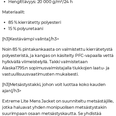
Hengittävyys: 20 000 g/m²/24 h
Materiaalit:
85 % kierrätetty polyesteri
15 % polyuretaani
[h3]Kestävämpi valinta[/h3>
Noin 85 % pintakankaasta on valmistettu kierrätetystä
polyesteristä, ja kangas on käsitelty PFC-vapaalla vettä
hylkivällä viimeistelyllä. Takki valmistetaan
Alaska1795:n sopimusvalmistajalla tiukkojen laatu- ja
vastuullisuusvaatimusten mukaisesti.
[h3]Metsästystakki, johon voit luottaa koko kauden
ajan[/h3>
Extreme Lite Mens Jacket on suunniteltu metsästäjille,
jotka haluavat yhden monipuolisen metsästystakin
suurimpaan osaan metsästyskautta. Se yhdistää