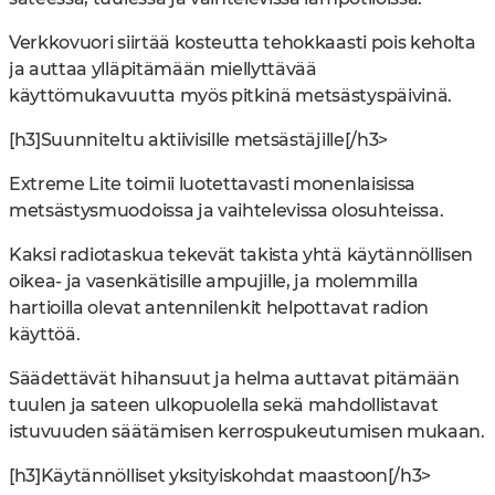
Verkkovuori siirtää kosteutta tehokkaasti pois keholta
ja auttaa ylläpitämään miellyttävää
käyttömukavuutta myös pitkinä metsästyspäivinä.
[h3]Suunniteltu aktiivisille metsästäjille[/h3>
Extreme Lite toimii luotettavasti monenlaisissa
metsästysmuodoissa ja vaihtelevissa olosuhteissa.
Kaksi radiotaskua tekevät takista yhtä käytännöllisen
oikea- ja vasenkätisille ampujille, ja molemmilla
hartioilla olevat antennilenkit helpottavat radion
käyttöä.
Säädettävät hihansuut ja helma auttavat pitämään
tuulen ja sateen ulkopuolella sekä mahdollistavat
istuvuuden säätämisen kerrospukeutumisen mukaan.
[h3]Käytännölliset yksityiskohdat maastoon[/h3>