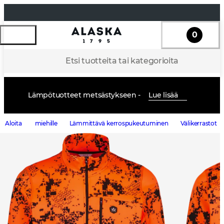
0
Etsi tuotteita tai kategorioita
Lämpötuotteet metsästykseen -
Lue lisää
Aloita
miehille
Lämmittävä kerrospukeutuminen
Välikerrastot