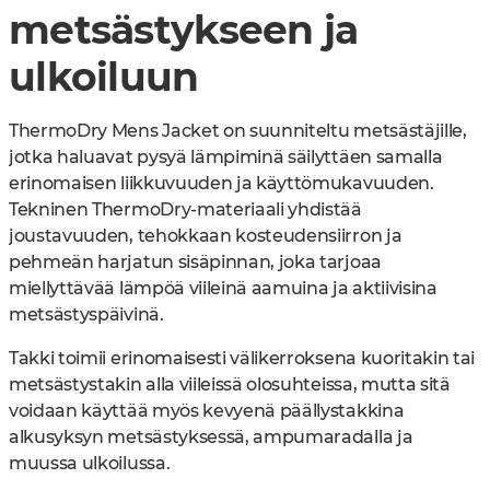
metsästykseen ja
ulkoiluun
ThermoDry Mens Jacket on suunniteltu metsästäjille,
jotka haluavat pysyä lämpiminä säilyttäen samalla
erinomaisen liikkuvuuden ja käyttömukavuuden.
Tekninen ThermoDry-materiaali yhdistää
joustavuuden, tehokkaan kosteudensiirron ja
pehmeän harjatun sisäpinnan, joka tarjoaa
miellyttävää lämpöä viileinä aamuina ja aktiivisina
metsästyspäivinä.
Takki toimii erinomaisesti välikerroksena kuoritakin tai
metsästystakin alla viileissä olosuhteissa, mutta sitä
voidaan käyttää myös kevyenä päällystakkina
alkusyksyn metsästyksessä, ampumaradalla ja
muussa ulkoilussa.