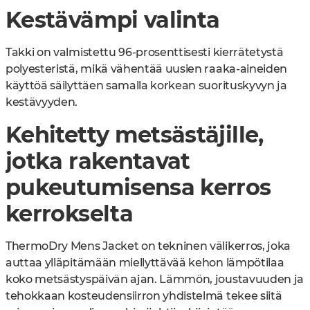
Kestävämpi valinta
Takki on valmistettu 96-prosenttisesti kierrätetystä
polyesteristä, mikä vähentää uusien raaka-aineiden
käyttöä säilyttäen samalla korkean suorituskyvyn ja
kestävyyden.
Kehitetty metsästäjille,
jotka rakentavat
pukeutumisensa kerros
kerrokselta
ThermoDry Mens Jacket on tekninen välikerros, joka
auttaa ylläpitämään miellyttävää kehon lämpötilaa
koko metsästyspäivän ajan. Lämmön, joustavuuden ja
tehokkaan kosteudensiirron yhdistelmä tekee siitä