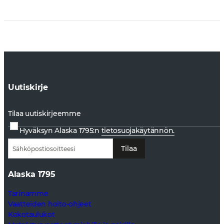
Uutiskirje
Tilaa uutiskirjeemme
Hyväksyn Alaska 1795:n
tietosuojakäytännön.
Tilaa
Alaska 1795
Tarinamme
Vaatteiden hoito-ohjeet
Kokotaulukot