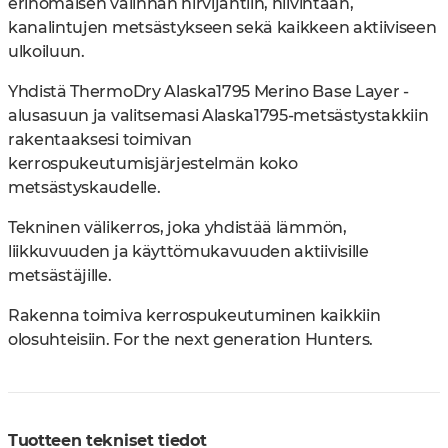
erinomaisen valinnan hirvijahtiin, hiivintään,
kanalintujen metsästykseen sekä kaikkeen aktiiviseen
ulkoiluun.
Yhdistä ThermoDry Alaska1795 Merino Base Layer -
alusasuun ja valitsemasi Alaska1795-metsästystakkiin
rakentaaksesi toimivan
kerrospukeutumisjärjestelmän koko
metsästyskaudelle.
Tekninen välikerros, joka yhdistää lämmön,
liikkuvuuden ja käyttömukavuuden aktiivisille
metsästäjille.
Rakenna toimiva kerrospukeutuminen kaikkiin
olosuhteisiin. For the next generation Hunters.
Tuotteen tekniset tiedot