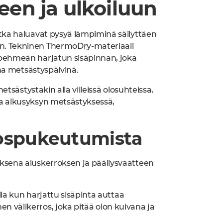
een ja ulkoiluun
tka haluavat pysyä lämpiminä säilyttäen
n. Tekninen ThermoDry-materiaali
 pehmeän harjatun sisäpinnan, joka
ina metsästyspäivinä.
etsästystakin alla viileissä olosuhteissa,
a alkusyksyn metsästyksessä,
rospukeutumista
ksena aluskerroksen ja päällysvaatteen
lla kun harjattu sisäpinta auttaa
 välikerros, joka pitää olon kuivana ja