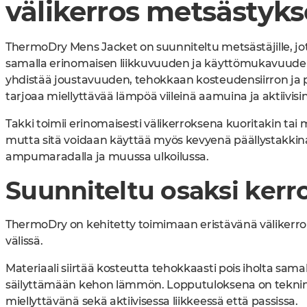
välikerros metsästyks
ThermoDry Mens Jacket on suunniteltu metsästäjille, jo
samalla erinomaisen liikkuvuuden ja käyttömukavuude
yhdistää joustavuuden, tehokkaan kosteudensiirron ja
tarjoaa miellyttävää lämpöä viileinä aamuina ja aktiivis
Takki toimii erinomaisesti välikerroksena kuoritakin tai m
mutta sitä voidaan käyttää myös kevyenä päällystakkin
ampumaradalla ja muussa ulkoilussa.
Suunniteltu osaksi ker
ThermoDry on kehitetty toimimaan eristävänä välikerro
välissä.
Materiaali siirtää kosteutta tehokkaasti pois iholta sama
säilyttämään kehon lämmön. Lopputuloksena on tekninen
miellyttävänä sekä aktiivisessa liikkeessä että passissa.