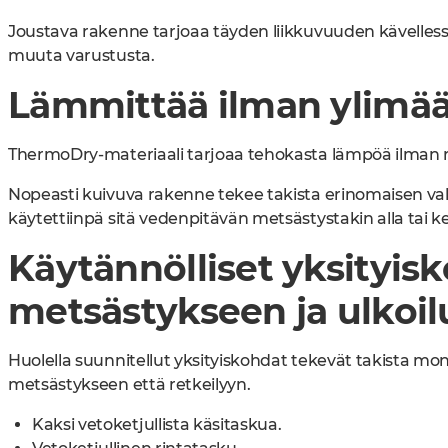
Joustava rakenne tarjoaa täyden liikkuvuuden kävellessä,
muuta varustusta.
Lämmittää ilman ylimää
ThermoDry-materiaali tarjoaa tehokasta lämpöä ilman 
Nopeasti kuivuva rakenne tekee takista erinomaisen va
käytettiinpä sitä vedenpitävän metsästystakin alla tai k
Käytännölliset yksityis
metsästykseen ja ulkoi
Huolella suunnitellut yksityiskohdat tekevät takista m
metsästykseen että retkeilyyn.
Kaksi vetoketjullista käsitaskua.