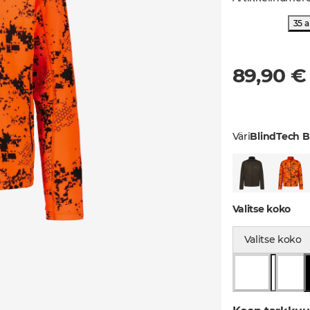
35 a
89,90 €
Väri
BlindTech B
Valitse koko
Valitse koko