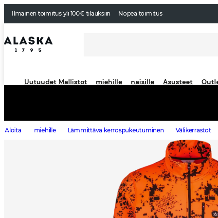
Ilmainen toimitus yli 100€ tilauksiin
Nopea toimitus
Uutuudet
Mallistot
miehille
naisille
Asusteet
Outl
Aloita
miehille
Lämmittävä kerrospukeutuminen
Välikerrastot