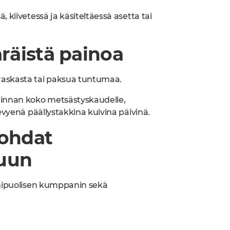
 kiivetessä ja käsiteltäessä asetta tai
räistä painoa
raskasta tai paksua tuntumaa.
linnan koko metsästyskaudelle,
evyenä päällystakkina kuivina päivinä.
kohdat
luun
onipuolisen kumppanin sekä