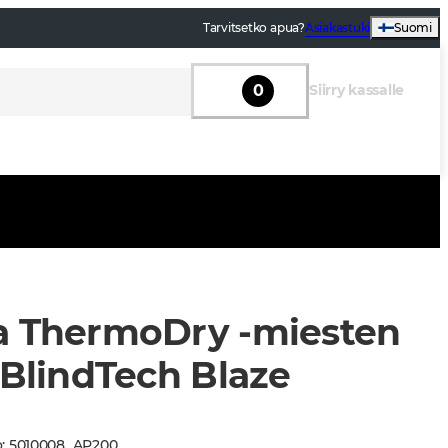
Tarvitsetko apua?
Asiakastuki
Suomi
0
Siirry kassalle
a ThermoDry -miesten
 BlindTech Blaze
o
:
5010008
_
AP200