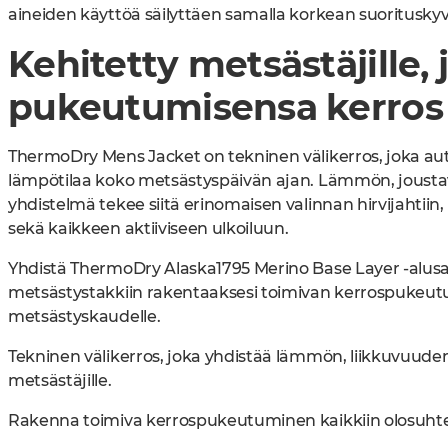
aineiden käyttöä säilyttäen samalla korkean suoritusky
Kehitetty metsästäjille,
pukeutumisensa kerros 
ThermoDry Mens Jacket on tekninen välikerros, joka au
lämpötilaa koko metsästyspäivän ajan. Lämmön, joust
yhdistelmä tekee siitä erinomaisen valinnan hirvijahtiin
sekä kaikkeen aktiiviseen ulkoiluun.
Yhdistä ThermoDry Alaska1795 Merino Base Layer -alusa
metsästystakkiin rakentaaksesi toimivan kerrospukeut
metsästyskaudelle.
Tekninen välikerros, joka yhdistää lämmön, liikkuvuuden
metsästäjille.
Rakenna toimiva kerrospukeutuminen kaikkiin olosuhteis