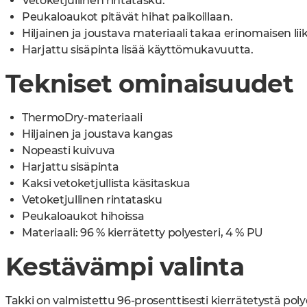
Vetoketjullinen rintatasku.
Peukaloaukot pitävät hihat paikoillaan.
Hiljainen ja joustava materiaali takaa erinomaisen l
Harjattu sisäpinta lisää käyttömukavuutta.
Tekniset ominaisuudet
ThermoDry-materiaali
Hiljainen ja joustava kangas
Nopeasti kuivuva
Harjattu sisäpinta
Kaksi vetoketjullista käsitaskua
Vetoketjullinen rintatasku
Peukaloaukot hihoissa
Materiaali: 96 % kierrätetty polyesteri, 4 % PU
Kestävämpi valinta
Takki on valmistettu 96-prosenttisesti kierrätetystä pol