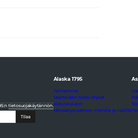
Alaska 1795
As
Tarinamme
Us
Vaatteiden hoito-ohjeet
Pa
Kokotaulukot
To
95:n
tietosuojakäytännön.
Metsästysvaatteet miehille ja naisille
Ti
Tilaa