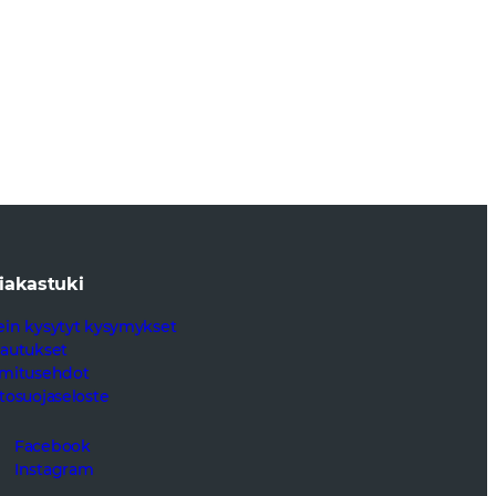
iakastuki
ein kysytyt kysymykset
lautukset
imitusehdot
etosuojaseloste
Facebook
Instagram