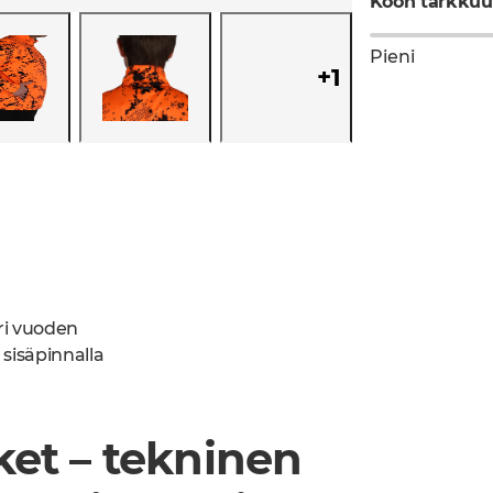
Koon tarkkuu
Pieni
+
1
ri vuoden
sisäpinnalla
et – tekninen