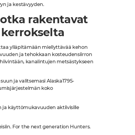
vyn ja kestävyyden.
 jotka rakentavat
kerrokselta
ttaa ylläpitämään miellyttävää kehon
avuuden ja tehokkaan kosteudensiirron
, hiivintään, kanalintujen metsästykseen
suun ja valitsemasi Alaska1795-
umisjärjestelmän koko
 ja käyttömukavuuden aktiivisille
iin. For the next generation Hunters.