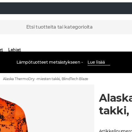
Etsi tuotteita tai kategorioita
et
Lahjat
Lämpötuotteet metsästykseen -
Lue lisää
Alaska ThermoDry -miesten takki, BlindTech Blaze
Alask
takki,
Artikkelinumer