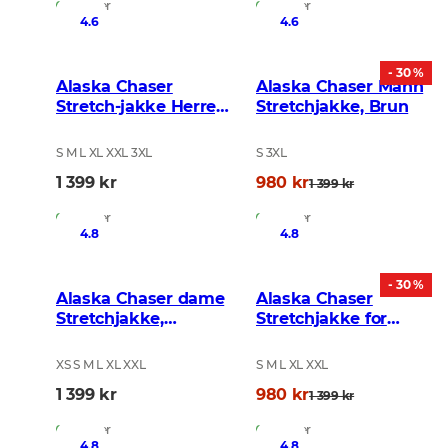
På lager
På lager
4.6
4.6
- 30 %
Alaska Chaser
Alaska Chaser Mann
Stretch-jakke Herre,
Stretchjakke, Brun
Night Green blur
S M L XL XXL 3XL
S 3XL
1 399 kr
980 kr
1 399 kr
På lager
På lager
4.8
4.8
- 30 %
Alaska Chaser dame
Alaska Chaser
Stretchjakke,
Stretchjakke for
BlindTech Forest
dame, Svart
XS S M L XL XXL
S M L XL XXL
1 399 kr
980 kr
1 399 kr
På lager
På lager
4.8
4.8