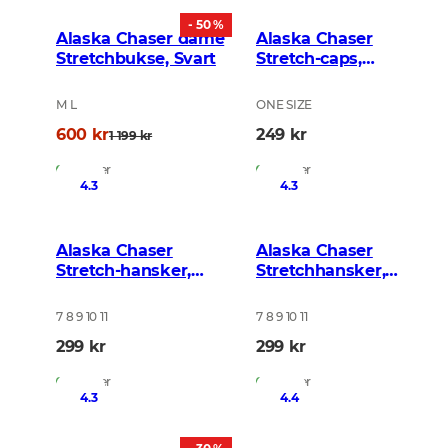
- 50 %
Alaska Chaser dame
Alaska Chaser
Stretchbukse, Svart
Stretch-caps,
BlindTech Forest
M L
ONE SIZE
600 kr
249 kr
1 199 kr
På lager
På lager
4.3
4.3
Alaska Chaser
Alaska Chaser
Stretch-hansker,
Stretchhansker,
BlindTech Forest
Night Green Blur
7 8 9 10 11
7 8 9 10 11
299 kr
299 kr
På lager
På lager
4.3
4.4