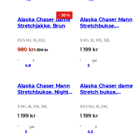
- 30 %
Alaska Chaser dame
Alaska Chaser Mann
Stretchjakke, Brun
Stretchbukse,
BlindTech Forest
XS S M L XL XXL
S M L XL XXL 3XL
980 kr
1 199 kr
1 399 kr
På lager
På lager
4.8
5
Alaska Chaser Mann
Alaska Chaser dame
Stretchbukse, Night
Stretch bukse,
Green Blur
BlindTech Forest
S M L XL XXL 3XL
XS S M L XL XXL
1 199 kr
1 199 kr
På lager
På lager
5
4.5