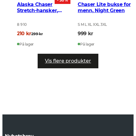
- 30 %
Alaska Chaser
Chaser Lite bukse for
Stretch-hansker,
menn, Night Green
brune
8 9 10
S M L XL XXL 3XL
210 kr
999 kr
299 kr
På lager
På lager
Vis flere produkter