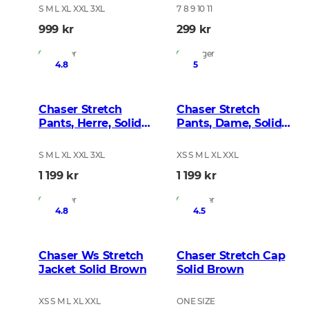
S M L XL XXL 3XL
7 8 9 10 11
999 kr
299 kr
På lager
På lager
4.8
5
Chaser Stretch
Chaser Stretch
Pants, Herre, Solid
Pants, Dame, Solid
Brown
Brown
S M L XL XXL 3XL
XS S M L XL XXL
1 199 kr
1 199 kr
På lager
På lager
4.8
4.5
Chaser Ws Stretch
Chaser Stretch Cap
Jacket Solid Brown
Solid Brown
XS S M L XL XXL
ONE SIZE