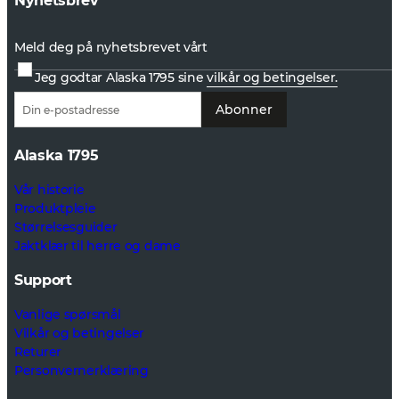
Nyhetsbrev
Meld deg på nyhetsbrevet vårt
Jeg godtar Alaska 1795 sine
vilkår og betingelser.
Abonner
Alaska 1795
Vår historie
Produktpleie
Størrelsesguider
Jaktklær til herre og dame
Support
Vanlige spørsmål
Vilkår og betingelser
Returer
Personvernerklæring