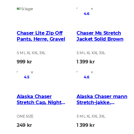
På lager
På lager
4.6
Chaser Lite Zip Off
Chaser Ms Stretch
Pants, Herre, Gravel
Jacket Solid Brown
S M L XL XXL 3XL
S M L XL XXL 3XL
999 kr
1 399 kr
På lager
På lager
4.5
4.6
Alaska Chaser
Alaska Chaser mann
Stretch Cap, Night
Stretch-jakke,
Green Blur
BlindTech Forest
ONE SIZE
S M L XL XXL 3XL
249 kr
1 399 kr