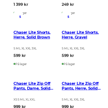
1 399 kr
249 kr
På lager
På lager
5
5
Chaser Lite Shorts,
Chaser Lite Shorts,
Herre, Solid Brown
Herre, Gravel
S M L XL XXL 3XL
S M L XL XXL 3XL
599 kr
599 kr
På lager
På lager
Chaser Lite Zip Off
Chaser Lite Zip Off
Pants, Dame, Solid
Pants, Herre, Solid
Brown
Brown
XS S M L XL XXL
S M L XL XXL 3XL
999 kr
999 kr