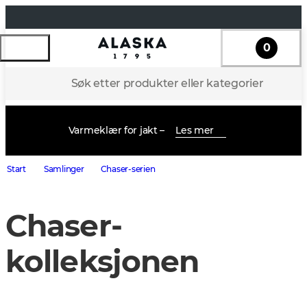
0
Søk etter produkter eller kategorier
Varmeklær for jakt –
Les mer
Start
Samlinger
Chaser-serien
Chaser-
kolleksjonen