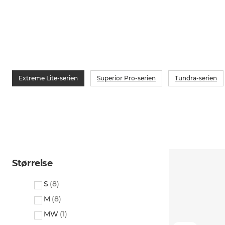
Extreme Lite-serien
Superior Pro-serien
Tundra-serien
Størrelse
S
(
8
)
M
(
8
)
MW
(
1
)