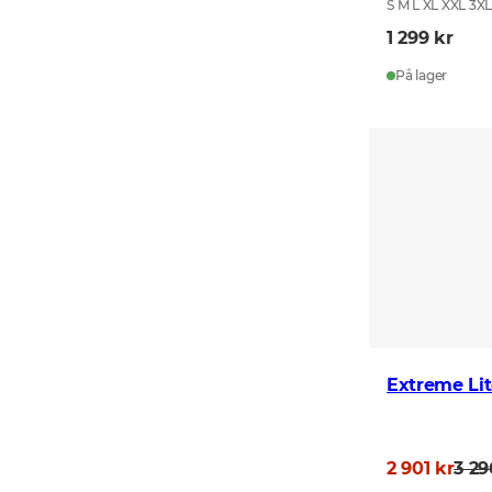
S M L XL XXL 3X
1 299 kr
På lager
Extreme Lit
2 901 kr
3 29