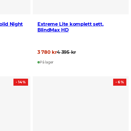
olid Night
Extreme Lite komplett sett,
BlindMax HD
3 780 kr
4 395 kr
På lager
- 14 %
- 6 %