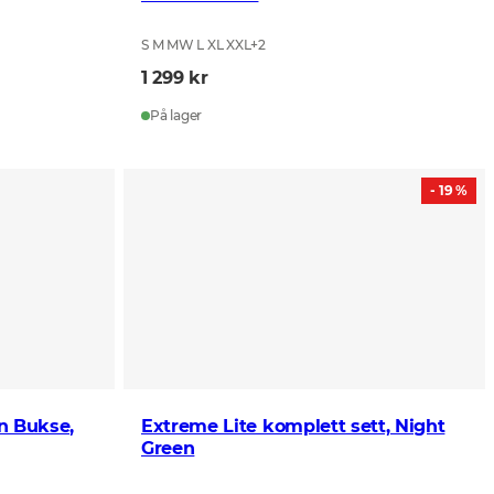
S M MW L XL XXL
+
2
1 299 kr
På lager
- 19 %
n Bukse,
Extreme Lite komplett sett, Night
Green