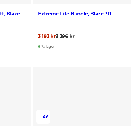
t, Blaze
Extreme Lite Bundle, Blaze 3D
3 193 kr
3 396 kr
På lager
4.6