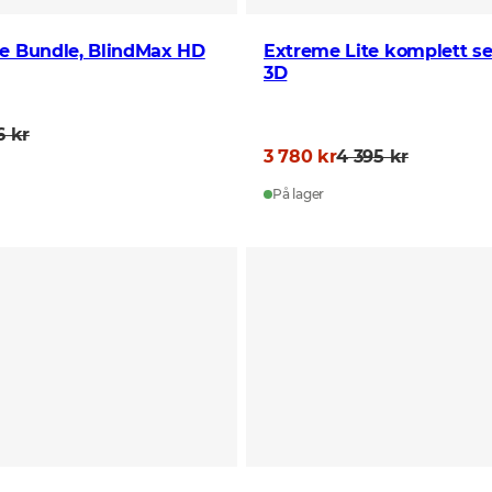
te Bundle, BlindMax HD
Extreme Lite komplett set
3D
6 kr
3 780 kr
4 395 kr
På lager