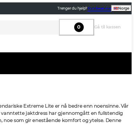
Trenger du hjelp?
Kundeservice
Norge
0
Gå til kassen
endariske Extreme Lite er nå bedre enn noensinne. Vår 
, vanntette jaktdress har gjennomgått en fullstendig 
n, noe som gir enestående komfort og ytelse. Denne 
 som brukes av over 50 000 jegere, er designet fra 