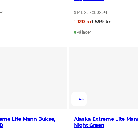
L
+
1
S M L XL XXL 3XL
+
1
1 120 kr
1 599 kr
På lager
4.5
reme Lite Mann Bukse,
Alaska Extreme Lite Man
HD
Night Green