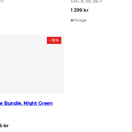
L
+
1
S M L XL XXL 3XL
+
1
1 299 kr
På lager
- 12 %
e Bundle, Night Green
6 kr