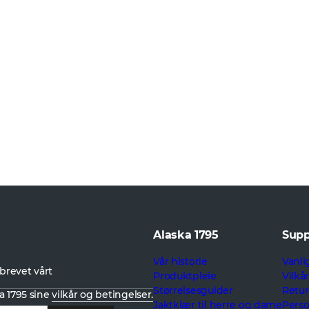
Alaska 1795
Supp
Vår historie
Vanli
brevet vårt
Produktpleie
Vilkå
Størrelsesguider
Retur
a 1795 sine
vilkår og betingelser.
Jaktklær til herre og dame
Pers