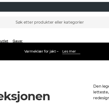
Søk etter produkter eller kategorier
utlet
Gaver
Varmeklær for jakt –
Les mer
Den leg
leksjonen
letteste
redesig
drakten,