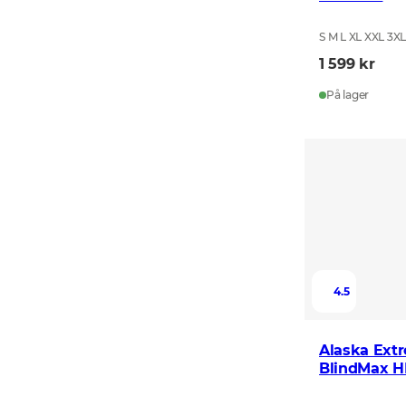
S M L XL XXL 3X
1 599 kr
På lager
4.5
Alaska Ext
BlindMax 