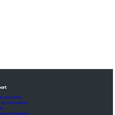
ort
ge spørsmål
r og betingelser
er
onvernerklæring