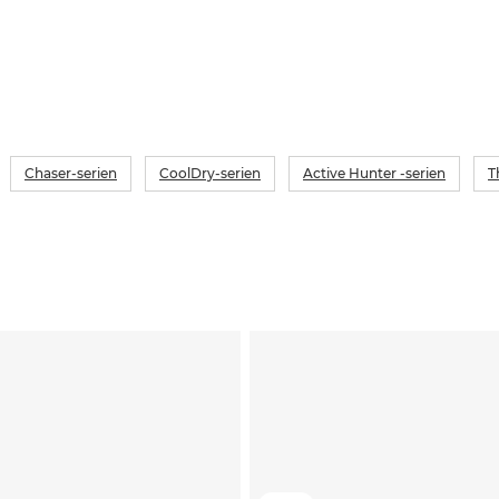
bunnen a
passform
jaktdres
pengene
Extreme 
Chaser-serien
CoolDry-serien
Active Hunter -serien
T
produktl
bukser e
og at de
drakten 
sider, v
utviklet