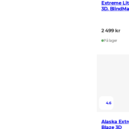
Extreme Lit
3D, BlindM
2 499 kr
På lager
4.6
Alaska Ext
Blaze 3D