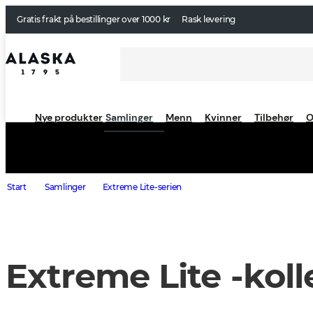
Gratis frakt på bestillinger over 1000 kr
Rask levering
Nye produkter
Samlinger
Menn
Kvinner
Tilbehør
O
Start
Samlinger
Extreme Lite-serien
Extreme Lite -kol