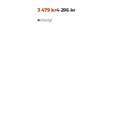
3 479 kr
4 295 kr
Utsolgt