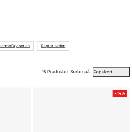
v ved hjelp av 3D-modellering for å sikre perfekt 
 og kompromissløs funksjonalitet. Resultatet er 
sen Extreme Lite, som muligens tilbyr best valuta for 
 på markedet.
Lite har lenge vært en av våre mest solgte 
hermoDry-serien
Raptor-serien
injer – og med god grunn! Extreme Lite jaktjakker og -
r kjent for sin utmerkede verdi, lette, lydløse ytterstoff 
 er eksepsjonelt vanntette. Den nye Extreme Lite-
har en toveis glidelås, praktiske radiolommer på begge 
16 Produkter
Sorter på
:
Populært
entilasjonsfunksjonalitet og et helt nytt fargevalg 
 for europeisk terreng.
- 14 %