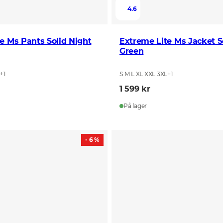
4.6
e Ms Pants Solid Night
Extreme Lite Ms Jacket S
Green
L
+
1
S M L XL XXL 3XL
+
1
1 599 kr
På lager
- 6 %