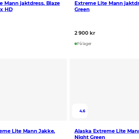
e Mann jaktdress, Blaze
Extreme Lite Mann jaktdr
ax HD
Green
2 900 kr
På lager
4.6
reme Lite Mann Jakke,
Alaska Extreme Lite Man
Night Green