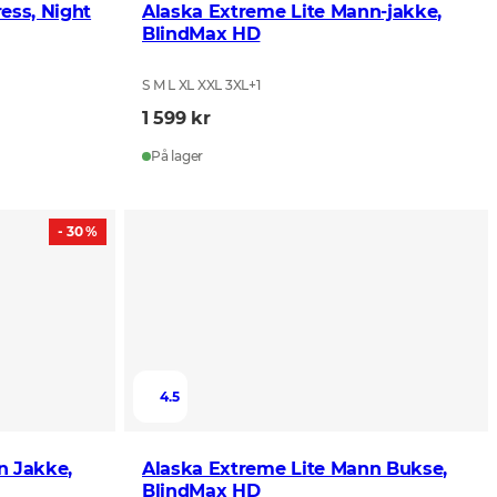
ess, Night
Alaska Extreme Lite Mann-jakke,
BlindMax HD
S M L XL XXL 3XL
+
1
1 599 kr
På lager
- 30 %
4.5
n Jakke,
Alaska Extreme Lite Mann Bukse,
BlindMax HD