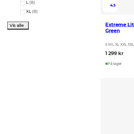
L
(
8
)
4.5
XL
(
8
)
Extreme Lit
Vis alle
Green
S M L XL XXL 3X
1 299 kr
På lager