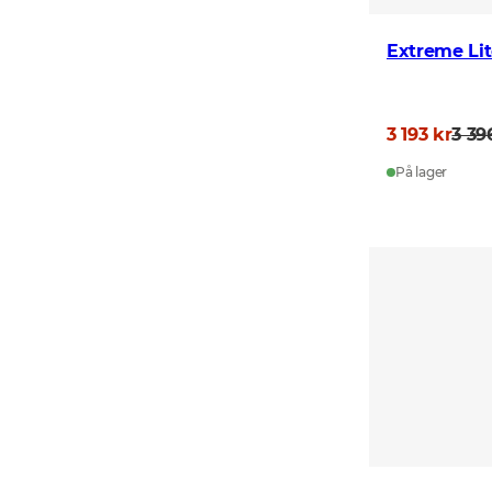
Extreme Li
3 193 kr
3 39
På lager