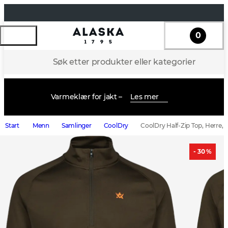
0
Søk etter produkter eller kategorier
Varmeklær for jakt –
Les mer
Start
Menn
Samlinger
CoolDry
CoolDry Half-Zip Top, Herre,
- 30 %